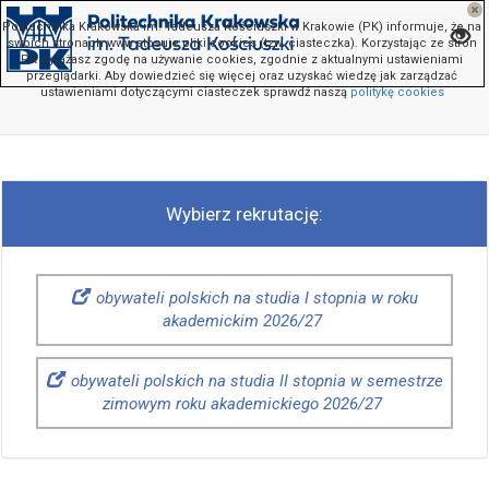
Politechnika Krakowska im. Tadeusza Kościuszki w Krakowie (PK) informuje, że na
swoich stronach www stosuje pliki cookies (tzw. ciasteczka). Korzystając ze stron
PK wyrażasz zgodę na używanie cookies, zgodnie z aktualnymi ustawieniami
przeglądarki. Aby dowiedzieć się więcej oraz uzyskać wiedzę jak zarządzać
prz
ustawieniami dotyczącymi ciasteczek sprawdź naszą
politykę cookies
otw
me
Wybierz rekrutację:
z
kon
obywateli polskich na studia I stopnia w roku
akademickim 2026/27
obywateli polskich na studia II stopnia w semestrze
zimowym roku akademickiego 2026/27